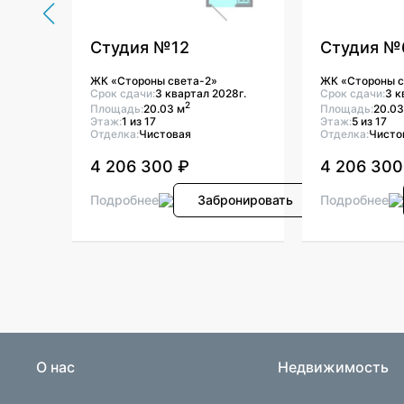
Студия №12
Студия №
ЖК «Стороны света-2»
ЖК «Стороны с
8г.
Срок сдачи:
3 квартал 2028г.
Срок сдачи:
3 к
2
Площадь:
20.03 м
Площадь:
20.03
Этаж:
1 из 17
Этаж:
5 из 17
Отделка:
Чистовая
Отделка:
Чисто
4 206 300 ₽
4 206 300
онировать
Подробнее
Забронировать
Подробнее
О нас
Недвижимость