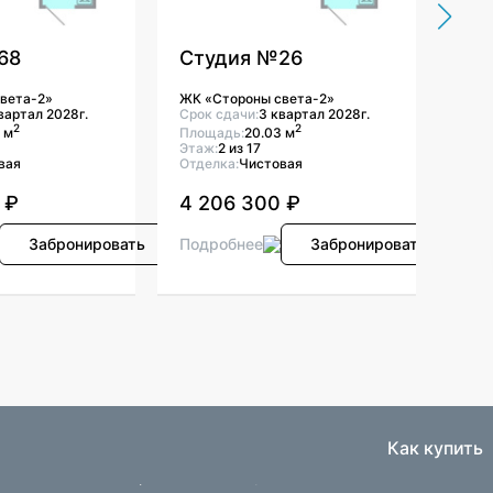
68
Студия №26
Ст
вета-2»
ЖК «Стороны света-2»
ЖК «
вартал 2028г.
Срок сдачи:
3 квартал 2028г.
Срок
2
2
 м
Площадь:
20.03 м
Площ
Этаж:
2 из 17
Этаж
вая
Отделка:
Чистовая
Отде
 ₽
4 206 300 ₽
4 2
Забронировать
Подробнее
Забронировать
Под
Как купить