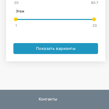
Этаж
удия №54
Студия №40
Стороны света-2»
ЖК «Стороны света-2»
 сдачи:
3 квартал 2028г.
Срок сдачи:
3 квартал 2028г.
2
2
адь:
20.03 м
Площадь:
20.03 м
:
4 из 17
Этаж:
3 из 17
лка:
Чистовая
Отделка:
Чистовая
06 300 ₽
4 206 300 ₽
Показать варианты
робнее
Забронировать
Подробнее
Забронироват
Контакты