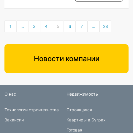
1
...
3
4
5
6
7
...
28
Новости компании
О нас
Недвижимость
Технологии строительства
Строящаяся
Вакансии
Квартиры в Буграх
Готовая